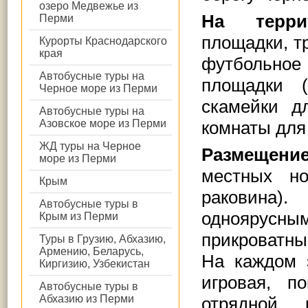
озеро Медвежье из
На терр
Перми
площадки, т
Курорты Краснодарского
края
футбольное
Автобусные туры на
площадки (
Черное море из Перми
скамейки д
Автобусные туры на
Азовское море из Перми
комнаты для 
ЖД туры на Черное
Размещен
море из Перми
местных но
Крым
раковина).
С
Автобусные туры в
одноярусн
Крым из Перми
прикроватн
Туры в Грузию, Абхазию,
Армению, Беларусь,
На каждом 
Киргизию, Узбекистан
игровая, п
Автобусные туры в
Абхазию из Перми
отрядной 