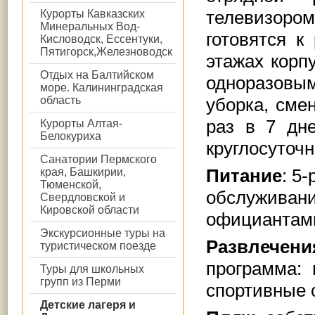
телевизором
Курорты Кавказских
Минеральных Вод-
готовятся к
Кисловодск, Ессентуки,
Пятигорск,Железноводск
этажах корп
Отдых на Балтийском
одноразовы
море. Калининградская
область
уборка, сме
раз в 7 дн
Курорты Алтая-
Белокуриха
круглосуточн
Санатории Пермского
Питание
:
5-
края, Башкирии,
Тюменской,
обслуживани
Свердловской и
Кировской области
официантами
Экскурсионные туры на
Развлечени
туристическом поезде
программа: 
Туры для школьных
групп из Перми
спортивные 
Детские лагеря и