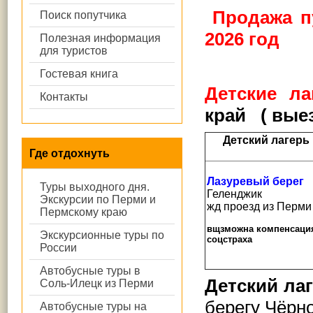
Продажа пу
Поиск попутчика
2026 год
Полезная информация
для туристов
Гостевая книга
Детские ла
Контакты
край ( выез
Детский лагерь
Где отдохнуть
Лазуревый берег
Туры выходного дня.
Геленджик
Экскурсии по Перми и
жд проезд из Перми
Пермскому краю
вщзможна компенсаци
Экскурсионные туры по
соцстраха
России
Автобусные туры в
Детский ла
Соль-Илецк из Перми
берегу Чёрн
Автобусные туры на