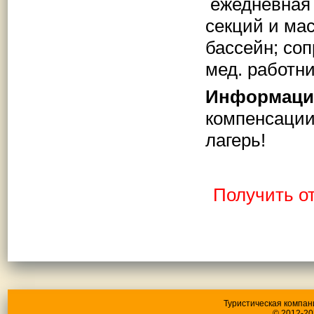
ежедневная 
секций и мас
бассейн; со
мед. работн
Информаци
компенсаци
лагерь!
Получить о
Туристическая компан
© 2012-20