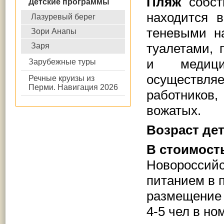
Пляж
собств
Детские программы
находится 
Лазуревый берег
теневыми н
Зори Анапы
туалетами, 
Заря
и медици
Зарубежные туры
осуществл
Речные круизы из
Перми. Навигация 2026
работников
вожатых.
Возраст дет
В стоимост
Новороссийс
питанием в п
размещение 
4-5 чел в 