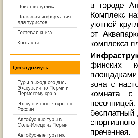
в городе А
Поиск попутчика
Комплекс на
Полезная информация
для туристов
уютной круг
от Аквапар
Гостевая книга
комплекса п
Контакты
Инфраструк
финских к
Где отдохнуть
площадками
зона с наст
Туры выходного дня.
Экскурсии по Перми и
комната с
Пермскому краю
песочницей, 
Экскурсионные туры по
России
бесплатный 
Автобусные туры в
спортивног
Соль-Илецк из Перми
прачечная.
Автобусные туры на