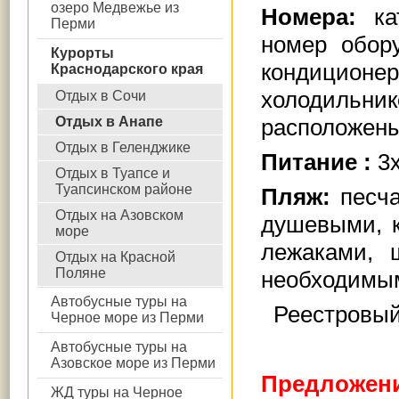
озеро Медвежье из
Номера:
кат
Перми
номер обор
Курорты
кондицион
Краснодарского края
холодильник
Отдых в Сочи
Отдых в Анапе
расположены
Отдых в Геленджике
Питание :
3х
Отдых в Туапсе и
Туапсинском районе
Пляж:
песча
Отдых на Азовском
душевыми, к
море
лежаками, 
Отдых на Красной
Поляне
необходимым
Автобусные туры на
Реестровый
Черное море из Перми
Автобусные туры на
Азовское море из Перми
Предложени
ЖД туры на Черное