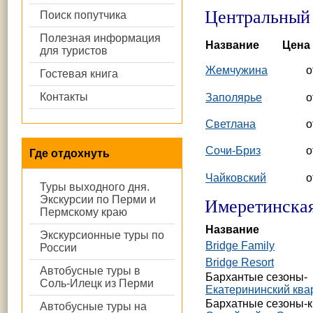
Центральный 
Поиск попутчика
Полезная информация
Название
Цена 
для туристов
Жемчужина
о
Гостевая книга
Контакты
Заполярье
о
Светлана
о
Сочи-Бриз
о
Где отдохнуть
Чайковский
о
Туры выходного дня.
Экскурсии по Перми и
Имеретинская
Пермскому краю
Название
Экскурсионные туры по
Bridge Family
России
Bridge Resort
Автобусные туры в
Бархантые сезоны-
Соль-Илецк из Перми
Екатерининский ква
Бархатные сезоны-к
Автобусные туры на