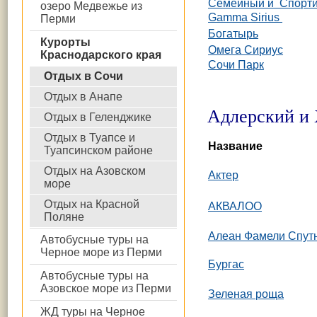
Семейный и Спорт
озеро Медвежье из
Gamma Sirius
Перми
Богатырь
Курорты
Омега Сириус
Краснодарского края
Сочи Парк
Отдых в Сочи
Отдых в Анапе
Адлерский и 
Отдых в Геленджике
Отдых в Туапсе и
Название
Туапсинском районе
Отдых на Азовском
Актер
море
Отдых на Красной
АКВАЛОО
Поляне
Алеан Фамели Спут
Автобусные туры на
Черное море из Перми
Бургас
Автобусные туры на
Азовское море из Перми
Зеленая роща
ЖД туры на Черное