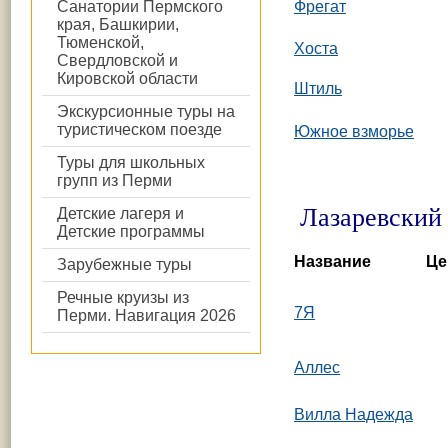
Санатории Пермского
Фрегат
края, Башкирии,
Тюменской,
Хоста
Свердловской и
Кировской области
Штиль
Экскурсионные туры на
туристическом поезде
Южное взморье
Туры для школьных
групп из Перми
Лазаревский
Детские лагеря и
Детские программы
Название
Це
Зарубежные туры
Речные круизы из
7Я
Перми. Навигация 2026
Аллес
Вилла Надежда