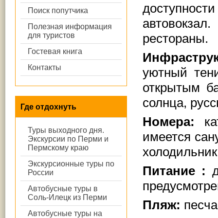
доступнос
Поиск попутчика
автовокзал.
Полезная информация
для туристов
рестораны.
Гостевая книга
Инфраструк
Контакты
уютный тен
открытым ба
солнца, русс
Где отдохнуть
Номера:
кат
Туры выходного дня.
имеется сан
Экскурсии по Перми и
Пермскому краю
холодильник
Экскурсионные туры по
Питание :
д
России
предусмотре
Автобусные туры в
Соль-Илецк из Перми
Пляж:
песчан
Автобусные туры на