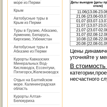
Даты выездов (даты п
море из Перми
отеле)
Крым
11.06(13.06-23.0
21.06 (23.06-03.0
Автобусные туры в
01.07 (03.07-13.0
Крым из Перми
11.07 (13.07-23.0
21.07 (23.07-02.0
Туры в Грузию, Абхазию,
31.07 (02.08-12.0
Армению, Беларусь,
10.08 (12.08-22.0
Киргизию, Узбекистан
20.08 (22.08-01.0
Автобусные туры в
Цены динамичн
Абхазию из Перми
уточняйте у м
Курорты Кавказских
Минеральных Вод-
В стоимость
Кисловодск, Ессентуки,
категории
,про
Пятигорск,Железноводск
несчастного сл
Отдых на Балтийском
море. Калининградская
область
Курорты Алтая-
Белокуриха