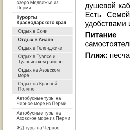
озеро Медвежье из
душевой каб
Перми
Есть
Семей
Курорты
удобствами и
Краснодарского края
Отдых в Сочи
Питан
Отдых в Анапе
самостоятел
Отдых в Геленджике
Пляж:
песча
Отдых в Туапсе и
Туапсинском районе
Отдых на Азовском
море
Отдых на Красной
Поляне
Автобусные туры на
Черное море из Перми
Автобусные туры на
Азовское море из Перми
ЖД туры на Черное