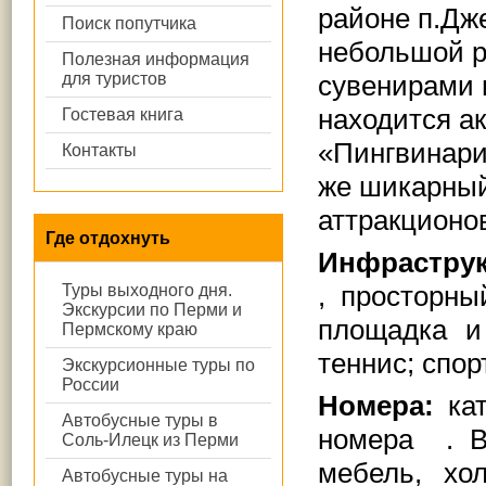
районе п.Дж
Поиск попутчика
небольшой р
Полезная информация
для туристов
сувенирами 
находится а
Гостевая книга
«Пингвинари
Контакты
же шикарный
аттракционов
Где отдохнуть
Инфраструк
, просторны
Туры выходного дня.
Экскурсии по Перми и
площадка и
Пермскому краю
теннис; спор
Экскурсионные туры по
России
Номера:
кат
Автобусные туры в
номера . В
Соль-Илецк из Перми
мебель, хо
Автобусные туры на