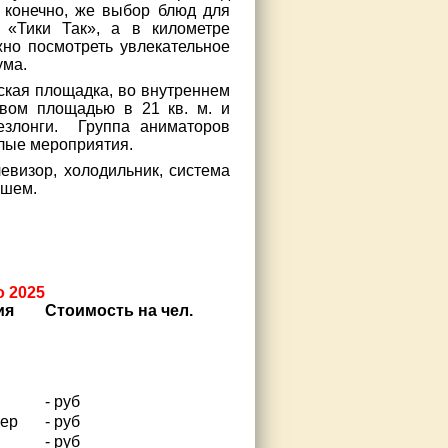
, конечно, же выбор блюд для
 «Тики Так», а в километре
но посмотреть увлекательное
ума.
ская площадка, во внутреннем
евом площадью в 21 кв. м. и
шезлонги. Группа аниматоров
елые мероприятия.
евизор, холодильник, система
ушем.
о 2025
ия
Стоимость на чел.
- руб
мер
- руб
- руб