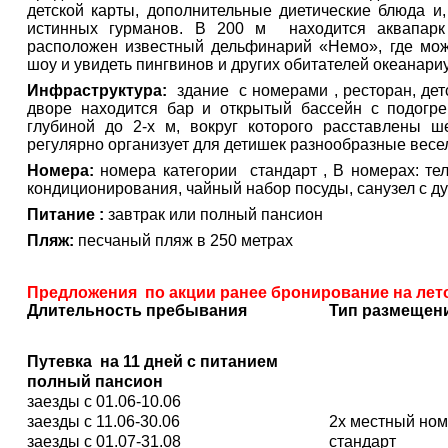
детской карты, дополнительные диетические блюда и
истинных гурманов. В 200 м находится аквапарк
расположен известный дельфинарий «Немо», где мож
шоу и увидеть пингвинов и других обитателей океанари
Инфраструктура:
здание с номерами , ресторан, дет
дворе находится бар и открытый бассейн с подогр
глубиной до 2-х м, вокруг которого расставлены 
регулярно организует для детишек разнообразные вес
Номера:
номера категории стандарт , В номерах: тел
кондиционирования, чайный набор посуды, санузел с д
Питание :
завтрак или полный пансион
Пляж:
песчаный пляж в 250 метрах
Предложения по акции ранее бронирование на лет
Длительность пребывания
Тип размещен
Путевка на
11 дней с питанием
полный пансион
заезды с 01.06-10.06
заезды с 11.06-30.06
2х местный но
заезды с 01.07-31.08
стандарт