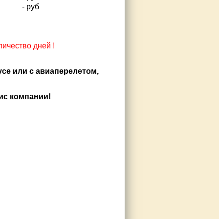
- руб
ичество дней !
усе или с авиаперелетом,
ис компании!