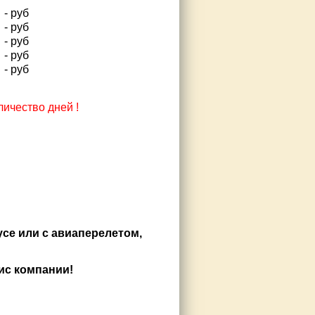
- руб
- руб
- руб
- руб
- руб
ичество дней !
усе или с авиаперелетом,
ис компании!