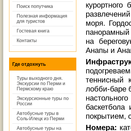
курортного 
Поиск попутчика
развлечений
Полезная информация
для туристов
моря. Гордо
панорамный 
Гостевая книга
на берегов
Контакты
Анапы и Ана
Инфраструк
Где отдохнуть
подогреваем
теннисный к
Туры выходного дня.
Экскурсии по Перми и
лобби-баре 
Пермскому краю
настольно
Экскурсионные туры по
России
баскетбола
Автобусные туры в
покрытием, 
Соль-Илецк из Перми
Номера:
кат
Автобусные туры на