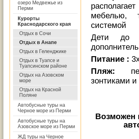
озеро Медвежье из
располага
Перми
мебелью, т
Курорты
системой
Краснодарского края
Отдых в Сочи
Дети до 
Отдых в Анапе
дополнитель
Отдых в Геленджике
Питание :
3х
Отдых в Туапсе и
Туапсинском районе
Пляж:
песч
Отдых на Азовском
зонтиками и 
море
Отдых на Красной
Поляне
Автобусные туры на
Черное море из Перми
Возможен 
Автобусные туры на
авт
Азовское море из Перми
ЖД туры на Черное