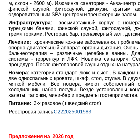
м, склон - 2600 м). Изюминка санатория - Аква-центр 
финской сауной, фитосауной, джакузи, крытым а
оздоровительным SPA-центром и тренажерным залом.
Инфраструктура:
восьмиэтажный корпус с номер
турецкими банями, финской сауной, фитосауной, д
тремя горками. Ресторан, бар, тренажерный зал , детски
Лечение:
хронические кожные заболевания, проблемы
опорно-двигательный аппарат, органы дыхания. Очень 
бальнеотерапия – различные целебные ванны. Для
системы - терренкур и ЛФК. Новинка санатория: Се
процедура. После фитопаровой сауны отдых на натура
Номера:
категории стандарт, люкс и сьют . В каждом 
две односпальных кровати, шкаф, стол, стулья. В дву
мягкой мебели. Все номера имеют собственный с
холодильник, набор посуды. Везде установлены ко
халаты, тапочки, мини-бар и предметы гостеприимства.
Питание:
3-х разовое ( шведский стол)
Реестровая запись
С222025001583
Предложения на 2026 год