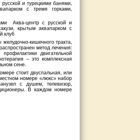
с русской и турецкими банями,
квапарком с тремя горками,
ами Аква-центр с русской и
жакузи, крытым аквапарком с
й клуб
 желудочно-кишечного тракта,
распространен метод лечения:
 профилактики двигательной
нотерапия – это комплексная
льном сене.
номере стоит двуспальная, или
хместном номере «люкс» набор
анузел с душем, телевизор,
ндиционеры. В каждом номере