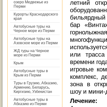
летний отк
озеро Медвежье из
Перми
оборудова
Курорты Краснодарского
бильярдный 
края
бар «Винта
Автобусные туры на
Черное море из Перми
горнолыжна
многофункц
Автобусные туры на
Азовское море из Перми
используетс
ЖД туры на Черное
или трасса
море из Перми
времени год
Крым
игровые ком
Автобусные туры в
Крым из Перми
комплекс, д
зона в отк
Туры в Грузию, Абхазию,
Армению, Беларусь,
шоу и мини-
Киргизию, Узбекистан
Лечение
Автобусные туры в
Абхазию из Перми