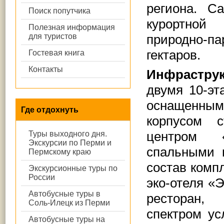
региона. С
Поиск попутчика
курортной
Полезная информация
для туристов
природно-
гектаров.
Гостевая книга
Контакты
Инфраструк
двумя 10-эт
оснащенны
Где отдохнуть
корпусом с
центром «
Туры выходного дня.
Экскурсии по Перми и
спальными 
Пермскому краю
состав комп
Экскурсионные туры по
России
эко-отеля «
Автобусные туры в
ресторан, 
Соль-Илецк из Перми
спектром ус
Автобусные туры на