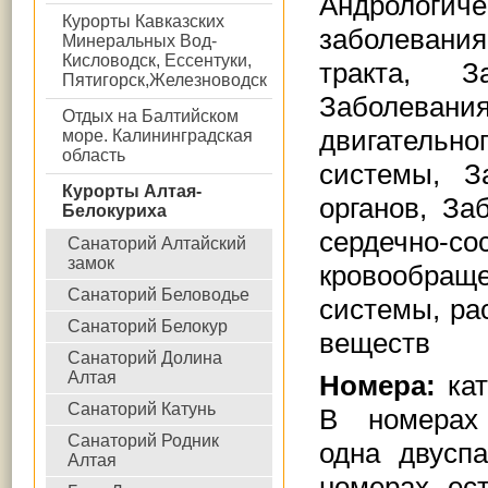
Андрологич
Курорты Кавказских
заболевани
Минеральных Вод-
Кисловодск, Ессентуки,
тракта, З
Пятигорск,Железноводск
Заболевания
Отдых на Балтийском
двигательно
море. Калининградская
область
системы, З
Курорты Алтая-
органов, За
Белокуриха
сердечно
Санаторий Алтайский
замок
кровообра
Санаторий Беловодье
системы, ра
Санаторий Белокур
веществ
Санаторий Долина
Алтая
Номера:
ка
Санаторий Катунь
В номерах 
Санаторий Родник
одна двусп
Алтая
номерах ес