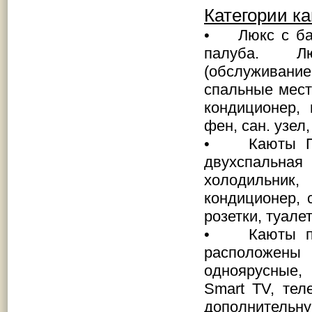
Категории ка
• Люкс с бал
палуба. Лю
(обслуживани
спальные места
кондиционер, 
фен, сан. узел
• Каюты Пол
двухспальная 
холодильник
кондиционер, 
розетки, туале
• Каюты пов
расположен
одноярусные,
Smart TV, тел
дополнительную