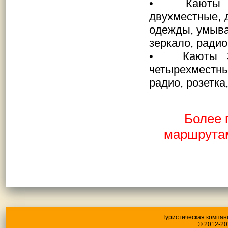
• Каюты 3А 
двухместные, 
одежды, умывал
зеркало, радио
• Каюты 3 к
четырехместны
радио, розетка
Более 
маршрутам
Туристическая компан
© 2012-20