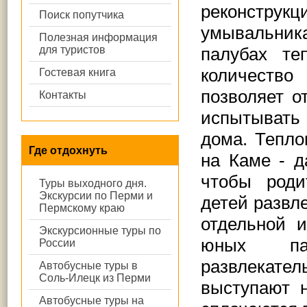
реконструк
Поиск попутчика
умывальник
Полезная информация
для туристов
палубах те
количеств
Гостевая книга
позволяет о
Контакты
испытывать
дома. Тепло
Где отдохнуть
на Каме - д
чтобы роди
Туры выходного дня.
Экскурсии по Перми и
детей развл
Пермскому краю
отдельной и
Экскурсионные туры по
юных пас
России
развлекател
Автобусные туры в
Соль-Илецк из Перми
выступают 
Автобусные туры на