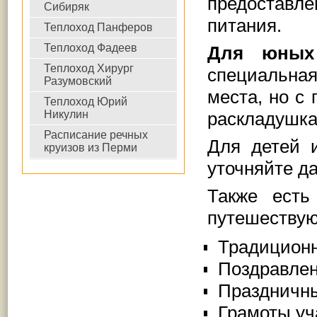
предоставл
Сибиряк
питания.
Теплоход Панферов
Теплоход Фадеев
Для юны
Теплоход Хирург
специальна
Разумовский
места, но с
Теплоход Юрий
Никулин
раскладушка
Расписание речных
Для детей 
круизов из Перми
уточняйте д
Также есть
путешеству
Традицион
Поздравлен
Праздничны
Грамоты уч