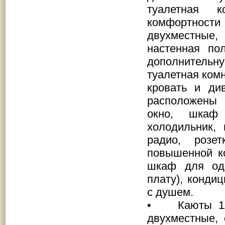
туалетная 
комфортности
двухместные
настенная пол
дополнительную
туалетная комн
кровать и ди
расположен
окно, шкаф д
холодильник, 
радио, розе
повышенной к
шкаф для оде
плату), кондиц
с душем.
• Каюты 1А 
двухместные, 