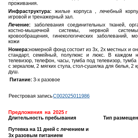
проживания.
Инфраструктура:
жилые корпуса , лечебный корпус
игровой и тренажерный зал.
Лечение:
заболевания соединительных тканей, орг
костно-мышечной системы, нервной системы
кровообращения, гинекологических заболеваний, м
кожи
Номера:
номерной фонд состоит из 3х, 2х местных и о
стандарт, семейный, полулюкс и люкс. В каждом н
телевизор, телефон, часы, тумба под телевизор, тумба
с зеркалом, 2 мягких стула, стол-сушилка для белья, 2 
душ.
Питание:
3-х разовое
Реестровая запись
С002025011986
Предложения на 2025 г
Длительность пребывания
Тип размеще
Путевка на 11 дней с лечением и
3х разовым питанием