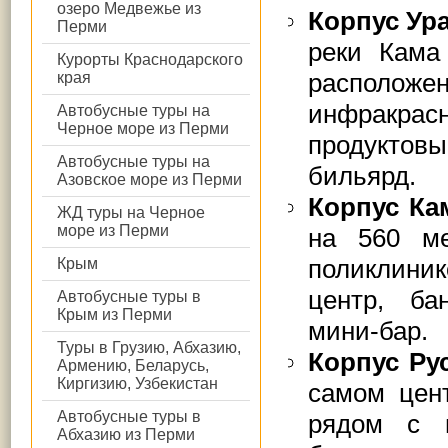
озеро Медвежье из
Корпус Ур
Перми
реки Кама
Курорты Краснодарского
расположе
края
инфракрасн
Автобусные туры на
Черное море из Перми
продуктовы
Автобусные туры на
бильярд.
Азовское море из Перми
Корпус Ка
ЖД туры на Черное
море из Перми
на 560 ме
поликлиник
Крым
центр, ба
Автобусные туры в
Крым из Перми
мини-бар.
Туры в Грузию, Абхазию,
Корпус Ру
Армению, Беларусь,
Киргизию, Узбекистан
самом цент
Автобусные туры в
рядом с н
Абхазию из Перми