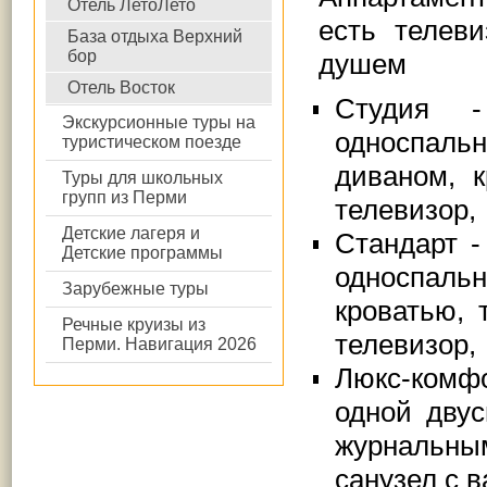
Отель ЛетоЛето
есть телев
База отдыха Верхний
бор
душем
Отель Восток
Студия 
Экскурсионные туры на
односпаль
туристическом поезде
диваном, 
Туры для школьных
групп из Перми
телевизор,
Детские лагеря и
Стандарт -
Детские программы
односпаль
Зарубежные туры
кроватью, 
Речные круизы из
телевизор,
Перми. Навигация 2026
Люкс-комф
одной двус
журнальным
санузел с 