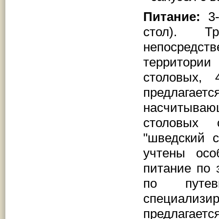
Питание:
3-
стол). Тр
непосредс
территори
столовых,
предлагае
насчитываю
столовых 
"шведский 
учтены осо
питание по 
по путе
специализ
предлагает