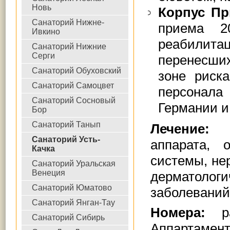
Новь
Корпус П
Санаторий Нижне-
приема 2
Ивкино
реабилит
Санаторий Нижние
Серги
перенесших
Санаторий Обуховский
зоне риск
Санаторий Самоцвет
персонала
Санаторий Сосновый
Германии и
Бор
Санаторий Танып
Лечение
Санаторий Усть-
аппарата, 
Качка
системы, не
Санаторий Уральская
Венеция
дерматологи
Санаторий Юматово
заболеваний
Cанаторий Янган-Тау
Номера:
Санаторий Сибирь
Аппартамент