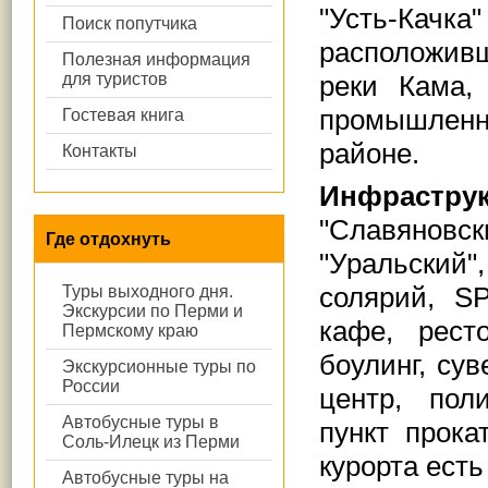
"Усть-Кач
Поиск попутчика
расположивш
Полезная информация
для туристов
реки Кама,
промышлен
Гостевая книга
районе.
Контакты
Инфраструк
"Славяновс
Где отдохнуть
"Уральский"
солярий, S
Туры выходного дня.
Экскурсии по Перми и
кафе, рест
Пермскому краю
боулинг, су
Экскурсионные туры по
России
центр, пол
Автобусные туры в
пункт прока
Соль-Илецк из Перми
курорта есть
Автобусные туры на