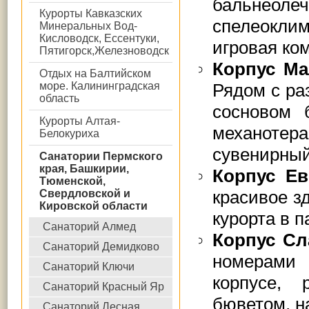
бальнеоле
Курорты Кавказских
спелеоклим
Минеральных Вод-
Кисловодск, Ессентуки,
игровая ко
Пятигорск,Железноводск
Корпус М
Отдых на Балтийском
море. Калининградская
Рядом с ра
область
сосновом 
Курорты Алтая-
механотер
Белокуриха
сувенирный
Санатории Пермского
края, Башкирии,
Корпус Ев
Тюменской,
красивое з
Свердловской и
Кировской области
курорта в п
Санаторий Алмед
Корпус Сл
Санаторий Демидково
номерами 
Санаторий Ключи
корпусе,
Санаторий Красный Яр
бюветом, н
Санаторий Лесная