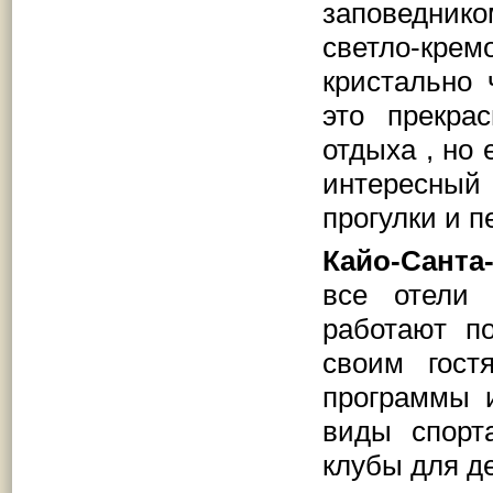
заповедник
светло-кр
кристально 
это прекра
отдыха , но 
интересный
прогулки и п
Кайо-Санта
все отели
работают п
своим гост
программы 
виды спорт
клубы для д