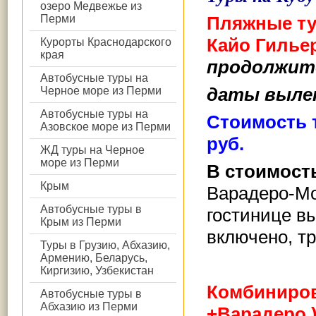
озеро Медвежье из
Перми
Пляжные тур
Кайо Гилье
Курорты Краснодарского
края
продолжите
Автобусные туры на
даты выле
Черное море из Перми
Автобусные туры на
Стоимость т
Азовское море из Перми
руб.
ЖД туры на Черное
море из Перми
В стоимост
Крым
Варадеро-Мос
Автобусные туры в
гостинице вы
Крым из Перми
включено,
т
Туры в Грузию, Абхазию,
Армению, Беларусь,
Киргизию, Узбекистан
Комбиниров
Автобусные туры в
Абхазию из Перми
+Варадеро 