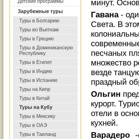
минут. Осно
Детские программы
Зарубежные туры
Гавана
- оди
Туры в Болгарию
Света. В это
Туры во Вьетнам
колониальны
Туры в Грецию
современные
Туры в Доминиканскую
песчаных пл
Республику
множество р
Туры в Египет
везде танцую
Туры в Индию
праздный об
Туры в Испанию
Туры на Кипр
Ольгин
пред
Туры в Китай
курорт. Тури
Туры на Кубу
отели в осн
Туры в Мексику
кухней.
Туры в ОАЭ
Варадеро
-
Туры в Таиланд