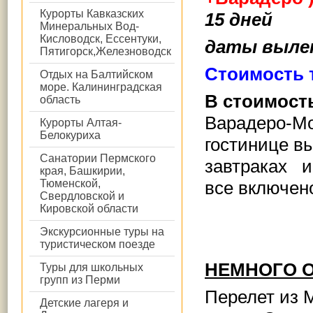
Курорты Кавказских
15 дней
Минеральных Вод-
Кисловодск, Ессентуки,
даты выле
Пятигорск,Железноводск
Стоимость т
Отдых на Балтийском
море. Калининградская
В стоимост
область
Варадеро-Мос
Курорты Алтая-
Белокуриха
гостинице вы
Санатории Пермского
завтраках и
края, Башкирии,
Тюменской,
все включен
Свердловской и
Кировской области
Экскурсионные туры на
туристическом поезде
НЕМНОГО О
Туры для школьных
групп из Перми
Перелет из 
Детские лагеря и