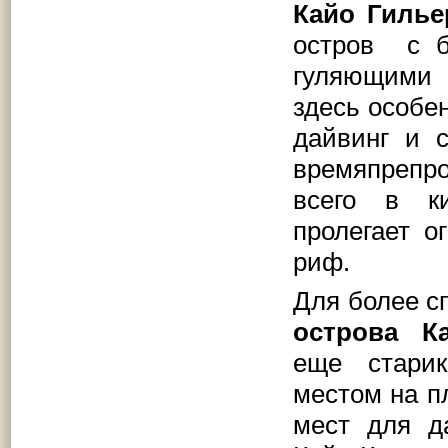
Кайо Гилье
остров с 
гуляющими 
здесь особен
дайвинг и 
времяпрепро
всего в к
пролегает о
риф.
Для более с
острова
К
еще стари
местом на п
мест для д