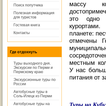
массу ко
Поиск попутчика
достоприме
Полезная информация
для туристов
это одно 
курортами
Гостевая книга
планете: пе
Контакты
отмечены Г
муниципаль
Где отдохнуть
сосредото
местным ко
Туры выходного дня.
Экскурсии по Перми и
У нас боль
Пермскому краю
питания от з
Экскурсионные туры по
России
Автобусные туры в
Соль-Илецк из Перми
Туры на Куб
Автобусные туры на