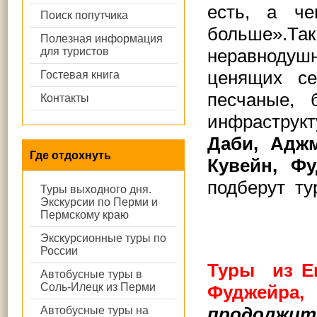
есть, а ч
Поиск попутчика
больше».Т
Полезная информация
для туристов
неравнодуш
ценящих с
Гостевая книга
песчаные, 
Контакты
инфраструк
Даби, Аджм
Где отдохнуть
Кувейн, Ф
подберут ту
Туры выходного дня.
Экскурсии по Перми и
Пермскому краю
Экскурсионные туры по
России
Туры
из Ек
Автобусные туры в
Соль-Илецк из Перми
Фуджейра,
продолжите
Автобусные туры на