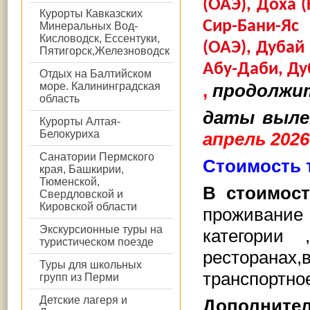
(ОАЭ), Доха (
Курорты Кавказских
Сир-Бани-Яс
Минеральных Вод-
Кисловодск, Ессентуки,
(ОАЭ), Дубай 
Пятигорск,Железноводск
Абу-Даби, Ду
Отдых на Балтийском
море. Калининградская
,
продолжит
область
даты выле
Курорты Алтая-
Белокуриха
апрель 2026
Санатории Пермского
Стоимость т
края, Башкирии,
Тюменской,
В стоимост
Свердловской и
Кировской области
проживани
Экскурсионные туры на
категории
туристическом поезде
ресторанах,
Туры для школьных
транспортно
групп из Перми
Детские лагеря и
Дополнител