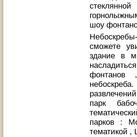
стеклянной
горнолыжны
шоу фонтано
Небоскреб
сможете ув
здание в м
насладить
фонтанов 
небоскреба
развлечени
парк бабо
тематически
парков : M
тематикой , 