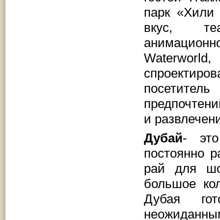
парк «Хили
вкус, те
анимацион
Waterworld
спроектиров
посетитель
предпочтени
и развлечен
Дубай
- эт
постоянно р
рай для шо
большое ко
Дубая гот
неожиданны