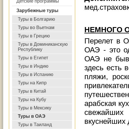
Детские программы
мед.страхов
Зарубежные туры
Туры в Болгарию
Туры во Вьетнам
НЕМНОГО О
Туры в Грецию
Перелет в О
Туры в Доминиканскую
ОАЭ - это о
Республику
ОАЭ не быв
Туры в Египет
здесь есть 
Туры в Индию
Туры в Испанию
пляжи, рос
Туры на Кипр
привлека
Туры в Китай
путешеств
Туры на Кубу
арабская ку
Туры в Мексику
свежайших
Туры в ОАЭ
вкуснейших 
Туры в Таиланд