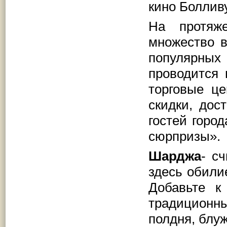
кино Боллив
На протяж
множество 
популярных
проводится 
торговые ц
скидки, дос
гостей горо
сюрпризы».
Шарджа
- с
здесь обили
Добавьте к
традиционны
полдня, блуж