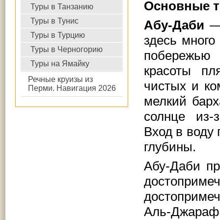
Основные т
Туры в Танзанию
Туры в Тунис
Абу-Даби
—
Туры в Турцию
здесь много
Туры в Черногорию
побережью 
Туры на Ямайку
красоты пл
Речные круизы из
чистых и к
Перми. Навигация 2026
мелкий барх
солнце из-
Вход в воду 
глубины.
Абу-Даби п
достопр
достоприме
Аль-Джараф