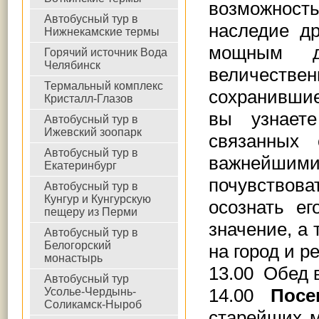
возможност
Автобусный тур в
наследие др
Нижнекамские термы
мощным д
Горячий источник Вода
Челябинск
величествен
Термальный комплекс
сохранившие
Кристалл-Глазов
вы узнаете
Автобусный тур в
Ижевский зоопарк
связанных
Автобусный тур в
важнейшими 
Екатеринбург
почувствова
Автобусный тур в
Кунгур и Кунгурскую
осознать ег
пещеру из Перми
значение, а
Автобусный тур в
Белогорский
на город и р
монастырь
13.00 Обед 
Автобусный тур
14.00
Посе
Усолье-Чердынь-
Соликамск-Ныроб
старейших м