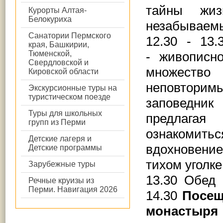
тайны жиз
Курорты Алтая-
Белокуриха
незабываемы
Санатории Пермского
12.30 - 1
края, Башкирии,
Тюменской,
- живописн
Свердловской и
множество
Кировской области
неповтори
Экскурсионные туры на
туристическом поезде
заповедни
Туры для школьных
предлагая
групп из Перми
ознакомить
Детские лагеря и
вдохновени
Детские программы
тихом уголк
Зарубежные туры
13.30 Обед
Речные круизы из
Перми. Навигация 2026
14.30
Посещ
монастыря