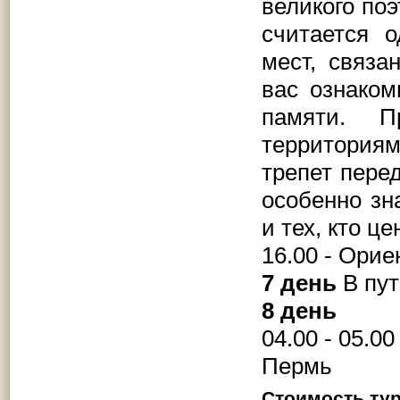
великого по
считается 
мест, связа
вас ознаком
памяти. 
территориям
трепет пере
особенно зн
и тех, кто ц
16.00 - Ори
7 день
В пут
8 день
04.00 - 05.
Пермь
Стоимость тур