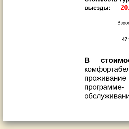
20.
выезды:
В
зро
47
В стоимо
комфортабел
проживание 
программе- 
обслуживани