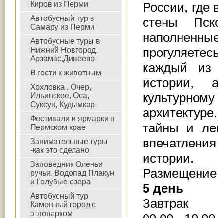
Киров из Перми
России, где
Автобусный тур в
стены Пск
Самару из Перми
наполненн
Автобусные туры в
прогуляетес
Нижний Новгород,
Арзамас,Дивеево
каждый из
В гости к животным
истории, 
Хохловка , Очер,
культурном
Ильинское, Оса,
Суксун, Кудымкар
архитектур
Фестивали и ярмарки в
тайны и ле
Пермском крае
впечатления
Занимательные туры
-как это сделано
истории.
Заповедник Оленьи
Размещение 
ручьи, Водопад Плакун
и Голубые озера
5 день
Автобусный тур
Завтрак
Каменный город с
этнопарком