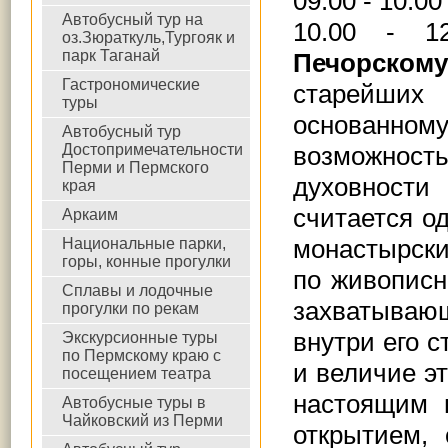
09.00 - 10.0
Автобусный тур на
10.00 -
оз.Зюраткуль,Тургояк и
парк Таганай
Печорском
Гастрономические
старейших
туры
основанно
Автобусный тур
Достопримечательности
возможност
Перми и Пермского
духовност
края
считается о
Аркаим
монастырски
Национальные парки,
горы, конные прогулки
по живописн
Сплавы и лодочные
захватыва
прогулки по рекам
внутри его с
Экскурсионные туры
по Пермскому краю с
и величие эт
посещением театра
настоящим 
Автобусные туры в
Чайковский из Перми
открытием,