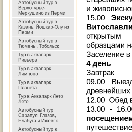
Автобусный тур в
и живописно
Верхотурье-
Меркушино из Перми
15.00
Экск
Автобусный тур в
Витославл
Казань, Йошкар-Олу из
Перми
открытым 
Автобусный тур в
образцами н
Тюмень , Тобольск
Заселение в
Тур в аквапарк
Ривьера
4 день
Тур в аквапарк
Завтрак
Лимпопо
09.00 Вые
Тур в аквапарк
Планета
древнейших 
Тур в Аквапарк Лето
12.00
Обед 
Лето
13.00 - 16
Автобусный тур
Сарапул, Глазов,
посещен
Елабуга и Ижевск
путешествие
Автобусный тур в