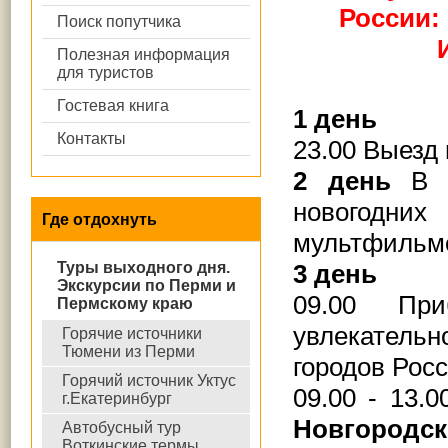
России:
Поиск попутчика
Полезная информация
для туристов
Гостевая книга
1 день
Контакты
23.00 Выезд
2 день
В д
новогодн
Где отдохнуть
мультфильм
Туры выходного дня.
3 день
Экскурсии по Перми и
09.00 При
Пермскому краю
увлекательн
Горячие источники
Тюмени из Перми
городов Росс
Горячий источник Уктус
09.00 - 13
г.Екатеринбург
Новгородс
Автобусный тур
Воткинские термы