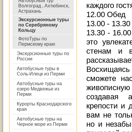
Автобусный тур
каждого гост
Волгоград , Ахтюбинск,
Астрахань
12.00 Обед
Экскурсионные туры
13.00 - 13.3
по Серебряному
Кольцу
13.30 - 16.
ФотоТуры по
это увлека
Пермскому краю
стенам и 
Экскурсионные туры по
рассказы
России
Восхищаясь
Автобусные туры в
Соль-Илецк из Перми
сможете на
Автобусные туры на
живописную
озеро Медвежье из
Перми
создавая 
Курорты Краснодарского
крепости и 
края
вам не толь
Автобусные туры на
но и незаб
Черное море из Перми