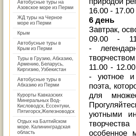
природой ре
Автобусные туры на
Азовское море из Перми
16.00 - 17.
ЖД туры на Черное
6 день
море из Перми
Завтрак, ос
Крым
09.00 - 
Автобусные туры в
- легенда
Крым из Перми
творчеством
Туры в Грузию, Абхазию,
Армению, Беларусь,
11.00 - 12.
Киргизию, Узбекистан
- уютное и
Автобусные туры в
поэта, кото
Абхазию из Перми
для множе
Курорты Кавказских
Минеральных Вод-
Прогуляйте
Кисловодск, Ессентуки,
Пятигорск,Железноводск
уютными ин
Отдых на Балтийском
творчества
море. Калининградская
особенное 
область